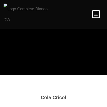
Inicio
/
Materiales para Embalaje
/ Papel Kraft,
Crepé, Cola Cricol
Cola Cricol