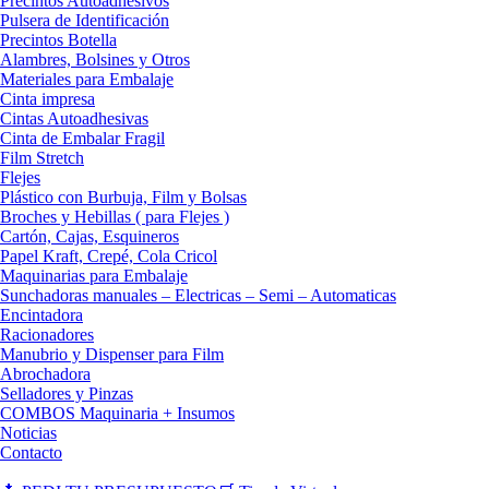
Precintos Autoadhesivos
Pulsera de Identificación
Precintos Botella
Alambres, Bolsines y Otros
Materiales para Embalaje
Cinta impresa
Cintas Autoadhesivas
Cinta de Embalar Fragil
Film Stretch
Flejes
Plástico con Burbuja, Film y Bolsas
Broches y Hebillas ( para Flejes )
Cartón, Cajas, Esquineros
Papel Kraft, Crepé, Cola Cricol
Maquinarias para Embalaje
Sunchadoras manuales – Electricas – Semi – Automaticas
Encintadora
Racionadores
Manubrio y Dispenser para Film
Abrochadora
Selladores y Pinzas
COMBOS Maquinaria + Insumos
Noticias
Contacto