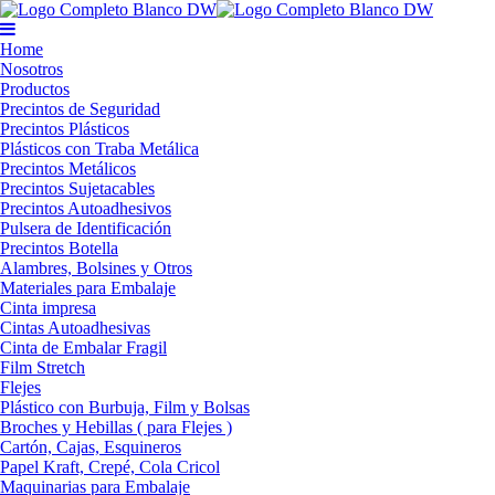
Home
Nosotros
Productos
Precintos de Seguridad
Precintos Plásticos
Plásticos con Traba Metálica
Precintos Metálicos
Precintos Sujetacables
Precintos Autoadhesivos
Pulsera de Identificación
Precintos Botella
Alambres, Bolsines y Otros
Materiales para Embalaje
Cinta impresa
Cintas Autoadhesivas
Cinta de Embalar Fragil
Film Stretch
Flejes
Plástico con Burbuja, Film y Bolsas
Broches y Hebillas ( para Flejes )
Cartón, Cajas, Esquineros
Papel Kraft, Crepé, Cola Cricol
Maquinarias para Embalaje