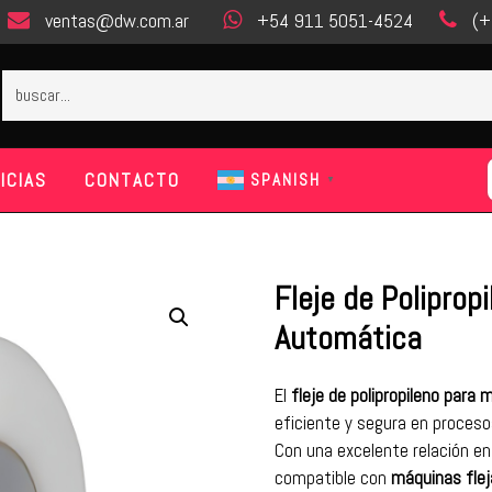
ventas@dw.com.ar
+54 911 5051-4524
(+
ICIAS
CONTACTO
SPANISH
▼
Fleje de Poliprop
Automática
El
fleje de polipropileno para
eficiente y segura en proces
Con una excelente relación e
compatible con
máquinas fle