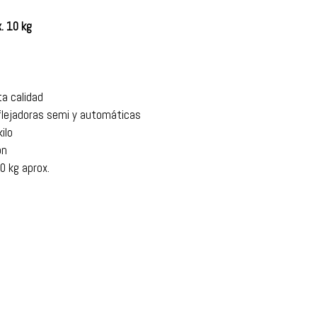
x. 10 kg
ta calidad
lejadoras semi y automáticas
ilo
ón
0 kg aprox.