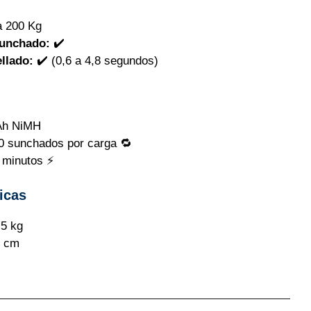
 200 Kg
sunchado:
✔️
llado:
✔️ (0,6 a 4,8 segundos)
Ah NiMH
0 sunchados por carga 🔁
 minutos ⚡
icas
5 kg
5 cm