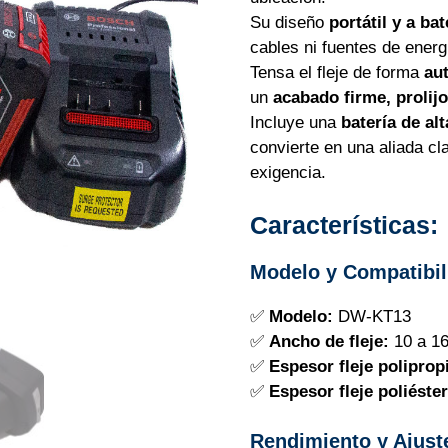
Su diseño
portátil y a bat
cables ni fuentes de energ
Tensa el fleje de forma
au
un
acabado firme, prolijo
Incluye una
batería de al
convierte en una aliada cla
exigencia.
Características:
Modelo y Compatibil
✅
Modelo:
DW-KT13
✅
Ancho de fleje:
10 a 1
✅
Espesor fleje poliprop
✅
Espesor fleje poliéster
Rendimiento y Ajust