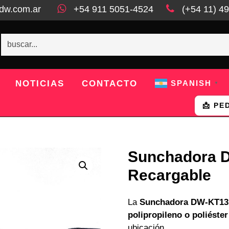
dw.com.ar
+54 911 5051-4524
(+54 11) 4
NOTICIAS
CONTACTO
SPANISH
▼
📩 PE
Sunchadora D
Recargable
La
Sunchadora DW-KT13
polipropileno o poliéster
ubicación.